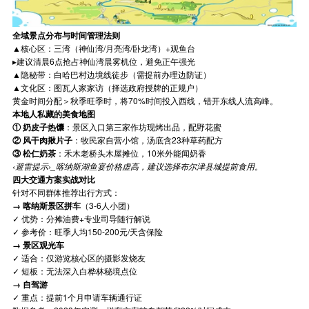
全域景点分布与时间管理法则
▲核心区：三湾（神仙湾/月亮湾/卧龙湾）+观鱼台
▸建议清晨6点抢占神仙湾晨雾机位，避免正午强光
▲隐秘带：白哈巴村边境线徒步（需提前办理边防证）
▲文化区：图瓦人家家访（择选政府授牌的正规户）
黄金时间分配＞秋季旺季时，将70%时间投入西线，错开东线人流高峰。
本地人私藏的美食地图
① 奶皮子热馕
：景区入口第三家作坊现烤出品，配野花蜜
② 风干肉揪片子
：牧民家自营小馆，汤底含23种草药配方
③ 松仁奶茶
：禾木老桥头木屋摊位，10米外能闻奶香
‹避雷提示›_喀纳斯湖鱼宴价格虚高，建议选择布尔津县城提前食用。
四大交通方案实战对比
针对不同群体推荐出行方式：
→ 喀纳斯景区拼车
（3-6人小团）
✓ 优势：分摊油费+专业司导随行解说
✓ 参考价：旺季人均150-200元/天含保险
→ 景区观光车
✓ 适合：仅游览核心区的摄影发烧友
✓ 短板：无法深入白桦林秘境点位
→ 自驾游
✓ 重点：提前1个月申请车辆通行证