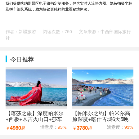
我们提供喀纳斯景区电子路书定制服务，包含实时人流热力图、隐蔽拍摄坐标
及拼车组队系统，助您解锁更纯粹的北疆秘境体验。
作者：新疆旅游
阅读次数：750
文章来源：中西部国际旅行
社
今日推荐
【喀莎之旅】深度帕米尔
【帕米尔之约】帕米尔高
+西极+木吉火山口+莎车
原深度+喀什古城6天5晚
古城8天7晚拼车小团
拼车小团
4980
满意度：
93%
3780
满意度：
93%
￥
起
￥
起