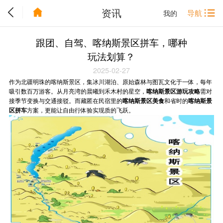
资讯
导航
我的
跟团、自驾、喀纳斯景区拼车，哪种
玩法划算？
2025-02-27
作为北疆明珠的喀纳斯景区，集冰川湖泊、原始森林与图瓦文化于一体，每年
吸引数百万游客。从月亮湾的晨曦到禾木村的星空，
喀纳斯景区游玩攻略
需对
接季节变换与交通接驳。而藏匿在民宿里的
喀纳斯景区美食
和省时的
喀纳斯景
区拼车
方案，更能让自由行体验实现质的飞跃。