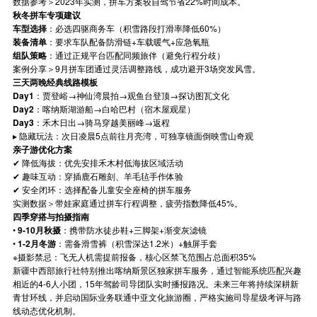
数据参考＞2023年实测，拼车方案较自驾节省22%时间成本。
秋冬拼车专项建议
车型选择
：必选四驱商务车（积雪路段打滑率降低60%）
装备清单
：要求车队配备防滑链+车载暖气+应急氧瓶
组队策略
：通过正规平台匹配同频旅伴（避免行程分歧）
案例分享＞9月拼车团通过灵活调整路线，成功避开3场突发风雪。
三天两晚经典线路模板
Day1
：贾登峪→神仙湾晨拍→观鱼台登顶→探访图瓦文化
Day2
：喀纳斯湖游船→白哈巴村（宿木屋观星）
Day3
：禾木日出→骑马穿越美丽峰→返程
▸ 隐藏玩法：次日凌晨5点前往月亮湾，可独享镜面倒映雪山奇观
亲子游优化方案
✔
降低海拔：优先安排禾木村低海拔区域活动
✔
趣味互动：穿插鹿石雕刻、羊毛毡手作体验
✔
安全闭环：选择配备儿童安全座椅的拼车服务
实测数据＞带娃家庭通过拼车行程调整，疲劳指数降低45%。
四季穿搭与拍摄指南
•
9-10月秋摄
：携带防水徒步鞋+三脚架+渐变灰滤镜
•
1-2月冬游
：需备滑雪裤（积雪深达1.2米）+触屏手套
※摄影禁忌：飞无人机需提前报备，核心区禁飞范围占总面积35%
新疆中西部旅行社特别推出喀纳斯景区独家拼车服务，通过智能系统匹配兴趣
相近的4-6人小团，15年驾龄司导团队实时播报路况。未来三年将持续深耕新
青甘环线，并启动国际业务联通中亚文化旅游圈，严格实施司导星级考评与路
线动态优化机制。