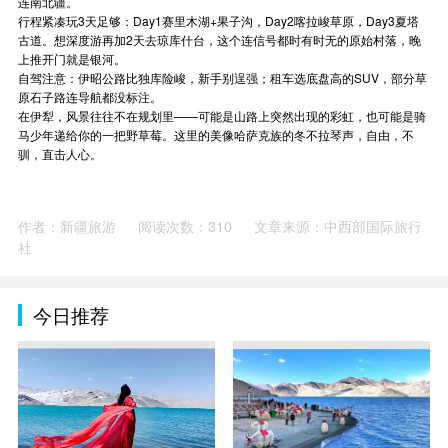
连南北疆。
行程紧凑玩3天足够：Day1赛里木湖+果子沟，Day2喀拉峻草原，Day3夏塔
古道。想深度游再加2天去琼库什台，这个连信号都时有时无的原始村落，晚
上推开门就是银河。
自驾注意：伊昭公路比独库险峻，新手别逞强；租车选底盘高的SUV，部分草
原石子路连导航都没标注。
在伊犁，风景往往不在规划里——可能是山路上突然出现的彩虹，也可能是骑
马少年递给你的一把野草莓。这里的美像哈萨克族的冬不拉琴声，自由，不
驯，直击人心。
作者：新疆旅游
阅读次数：310
文章来源：中西部国际旅行
社
今日推荐