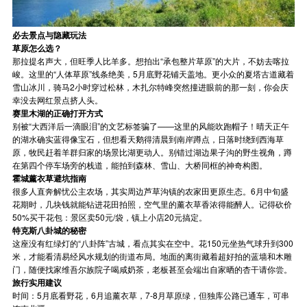
必去景点与隐藏玩法
草原怎么选？
那拉提名声大，但旺季人比羊多。想拍出“承包整片草原”的大片，不妨去喀拉
峻。这里的“人体草原”线条绝美，5月底野花铺天盖地。更小众的夏塔古道藏着
雪山冰川，骑马2小时穿过松林，木扎尔特峰突然撞进眼前的那一刻，你会庆
幸没去网红景点挤人头。
赛里木湖的正确打开方式
别被“大西洋后一滴眼泪”的文艺标签骗了——这里的风能吹跑帽子！晴天正午
的湖水确实蓝得像宝石，但想看天鹅得清晨到南岸蹲点，日落时绕到西海草
原，牧民赶着羊群归家的场景比湖更动人。别错过湖边果子沟的野生视角，蹲
在第四个停车场旁的栈道，能拍到森林、雪山、大桥同框的神奇构图。
霍城薰衣草避坑指南
很多人直奔解忧公主农场，其实周边芦草沟镇的农家田更原生态。6月中旬盛
花期时，几块钱就能钻进花田拍照，空气里的薰衣草香浓得能醉人。记得砍价
50%买干花包：景区卖50元/袋，镇上小店20元搞定。
特克斯八卦城的秘密
这座没有红绿灯的“八卦阵”古城，看点其实在空中。花150元坐热气球升到300
米，才能看清易经风水规划的街道布局。地面的离街藏着超好拍的蓝墙和木雕
门，随便找家维吾尔族院子喝咸奶茶，老板甚至会端出自家晒的杏干请你尝。
旅行实用建议
时间：5月底看野花，6月追薰衣草，7-8月草原绿，但独库公路已通车，可串