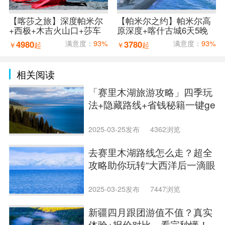
【喀莎之旅】深度帕米尔
【帕米尔之约】帕米尔高
+西极+木吉火山口+莎车
原深度+喀什古城6天5晚
古城8天7晚拼车小团
拼车小团
4980
满意度：
93%
3780
满意度：
93%
￥
起
￥
起
相关阅读
「赛里木湖旅游攻略」四季玩
法+隐藏路线+省钱秘籍一键ge
t
2025-03-25发布
4362浏览
去赛里木湖路线怎么走？超全
攻略助你玩转“大西洋后一滴眼
泪”
2025-03-25发布
7447浏览
新疆四月跟团游值不值？真实
体验+报价对比，看完秒懂！