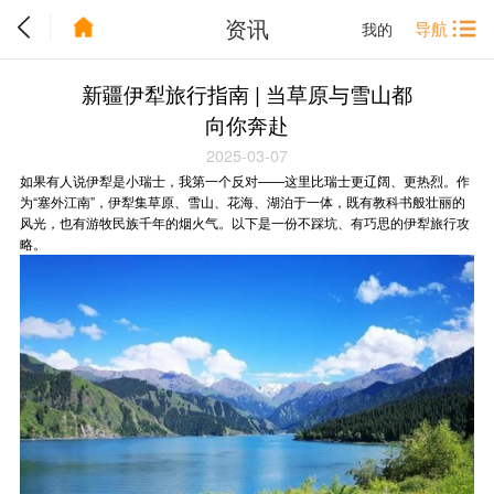
资讯
导航
我的
新疆伊犁旅行指南 | 当草原与雪山都
向你奔赴
2025-03-07
如果有人说伊犁是小瑞士，我第一个反对——这里比瑞士更辽阔、更热烈。作
为“塞外江南”，伊犁集草原、雪山、花海、湖泊于一体，既有教科书般壮丽的
风光，也有游牧民族千年的烟火气。以下是一份不踩坑、有巧思的伊犁旅行攻
略。