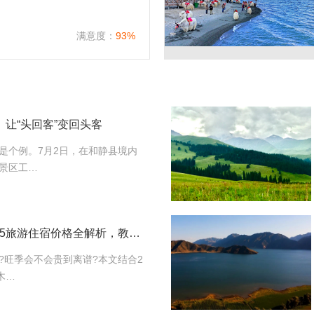
满意度：
93%
 让“头回客”变回头客
是个例。7月2日，在和静县境内
景区工…
去新疆住宿贵吗？2025旅游住宿价格全解析，教你轻松省钱！
?旺季会不会贵到离谱?本文结合2
木…