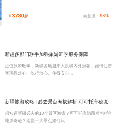
3780
满意度：
93%
￥
起
新疆多部门联手加强旅游旺季服务保障
正值旅游旺季，新疆各地迎来大批疆内外游客。如何让游
客玩得舒心、吃得放心、住得安心…
新疆旅游攻略 | 必去景点海拔解析·可可托海秘境·南疆十大经典
想知道新疆必去的10个景区海拔？可可托海隐藏着怎样的
地质奇迹？南疆十大景点如何玩…