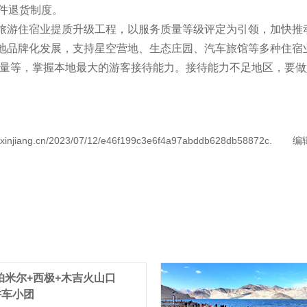
件退货制度。
旅游住宿业提质升级工程，以服务质量等级评定为引领，加快推
地品牌化发展，支持星空营地、生态庄园、汽车旅馆等多种住宿
给量等，掌握本地最大的游客接待能力。接待能力不足地区，要
iang.cn/2023/07/12/e46f199c3e6f4a97abddb628db58872c.
编
帕米尔+西极+木吉火山口
拼车小团