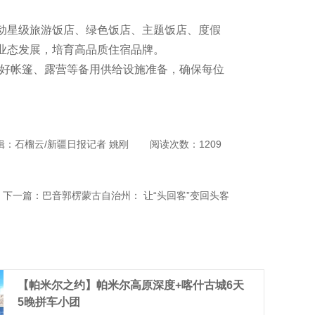
动星级旅游饭店、绿色饭店、主题饭店、度假
业态发展，培育高品质住宿品牌。
做好帐篷、露营等备用供给设施准备，确保每位
辑：石榴云/新疆日报记者 姚刚
阅读次数：1209
下一篇：
巴音郭楞蒙古自治州： 让“头回客”变回头客
【帕米尔之约】帕米尔高原深度+喀什古城6天
5晚拼车小团