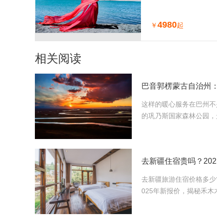
4980
￥
起
相关阅读
巴音郭楞蒙古自治州：
这样的暖心服务在巴州不
的巩乃斯国家森林公园，
去新疆旅游住宿价格多少
025年新报价，揭秘禾木