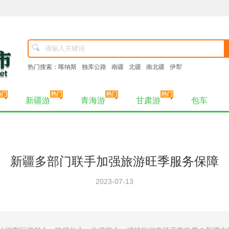
热门搜索：
喀纳斯
独库公路
南疆
北疆
南北疆
伊犁
新疆游
青海游
甘肃游
包车
新疆多部门联手加强旅游旺季服务保障
2023-07-13