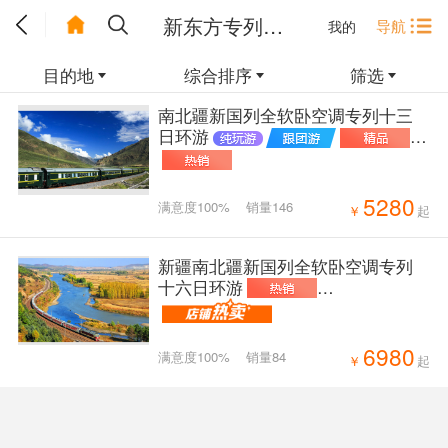
新东方专列目的地
导航
我的
目的地
综合排序
筛选
南北疆新国列全软卧空调专列十三
日环游
5280
满意度100%
销量146
￥
起
新疆南北疆新国列全软卧空调专列
十六日环游
6980
满意度100%
销量84
￥
起